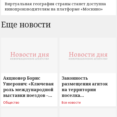
Виртуальная география страны станет доступна
кинопроизводителям на платформе «Москино»
Еще новости
Акционер Борис
Законность
Ушерович: «Ключевая
размещения агиток
роль международной
на территории
выставки поездов –
поселка
поиск ответов на
Новосергиевка
Общество
Все новости
вызовы времени»
остается под
сомнением