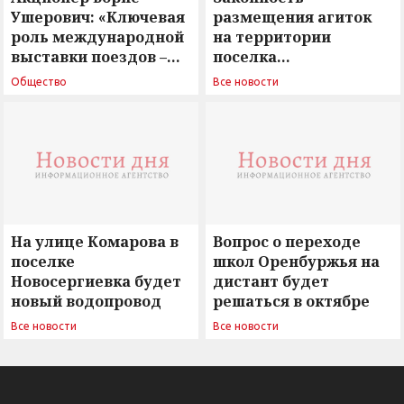
Ушерович: «Ключевая
размещения агиток
роль международной
на территории
выставки поездов –
поселка
поиск ответов на
Новосергиевка
Общество
Все новости
вызовы времени»
остается под
сомнением
На улице Комарова в
Вопрос о переходе
поселке
школ Оренбуржья на
Новосергиевка будет
дистант будет
новый водопровод
решаться в октябре
Все новости
Все новости