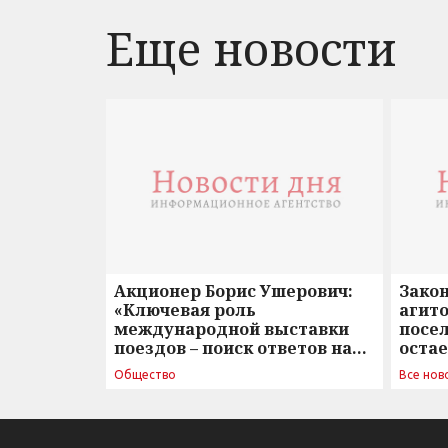
Еще новости
Акционер Борис Ушерович:
Зако
«Ключевая роль
агито
международной выставки
посе
поездов – поиск ответов на
оста
вызовы времени»
Общество
Все нов