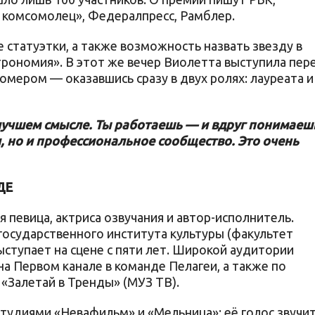
 комсомолец», Федералпресс, Рамблер.
 статуэтки, а также возможность назвать звезду в
трономия». В этот же вечер Виолетта выступила пер
мером — оказавшись сразу в двух ролях: лауреата и
лучшем смысле. Ты работаешь — и вдруг понимаеш
и, но и профессиональное сообщество. Это очень
ДЕ
 певица, актриса озвучания и автор-исполнитель.
государственного института культуры (факультет
ыступает на сцене с пяти лет. Широкой аудитории
на Первом канале в команде Пелагеи, а также по
 «Залетай в Тренды» (МУЗ ТВ).
тудиями «Невафильм» и «Мельница»: её голос звучит