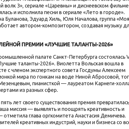
й волк 3», сериале «Царевны» и диснеевском фильме
ялась и исполнила песни в сериале «Лето в городе».
а Буланова, Эдуард Хиль, Юля Началова, группа «Мо
аботает автором-композитором, создавая музыку д
ИЛЕЙНОЙ ПРЕМИИ «ЛУЧШИЕ ТАЛАНТЫ-2026»
-промышленной палате Санкт-Петербурга состоялась 
Лучшие таланты-2026». Виолетта Вольская вошла в
те с членом экспертного совета Госдумы Алексеем
нкой мира по гонкам на воде Ниной Абросовой, топ
езенцевым, пианисткой — лауреатом Карнеги-холл
ертами из разных сфер.
пять лет своего существования премия превратилась
ша миссия — выявлять и поощрять креативность и
— отметила глава оргкомитета Анастасия Демичева.
телей креативных индустрий, науки и бизнеса со вс