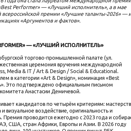
26 года она стала лауреатом международной преми
«Best Performer» — «Лучший исполнитель», а в мае
 всероссийской премии «Лучшие таланты-2026» — 
икациях «Аргументов и фактов».
ERFORMER» — «ЛУЧШИЙ ИСПОЛНИТЕЛЬ»
рбургской торгово-промышленной палате (ул.
оржественная церемония вручения международной
, Media & IT / Art & Design / Social & Educational.
ем в категории «Art & Design», номинация «Best
ь». Это подтверждено официальным письмом
гкомитета Анастасии Демичевой.
ивает кандидатов по четырём критериям: мастерст
а и визуальное воздействие, оригинальность и
ь. Премия проводится ежегодно с 2023 года и собира
АЭ, США, стран Африки, Европы и Азии. В 2026 году
шло лишь 100 участников. О премии пишут РБК,