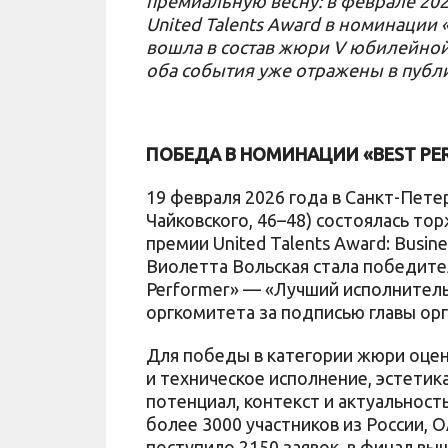
премиальную весну: в феврале 20
United Talents Award в номинации 
вошла в состав жюри V юбилейной
оба события уже отражены в публ
ПОБЕДА В НОМИНАЦИИ «BEST P
19 февраля 2026 года в Санкт-Пете
Чайковского, 46–48) состоялась т
премии United Talents Award: Business
Виолетта Вольская стала победител
Performer» — «Лучший исполнител
оргкомитета за подписью главы ор
Для победы в категории жюри оцен
и техническое исполнение, эстетик
потенциал, контекст и актуальност
более 3000 участников из России, О
поступило 2150 заявок, в финал вы