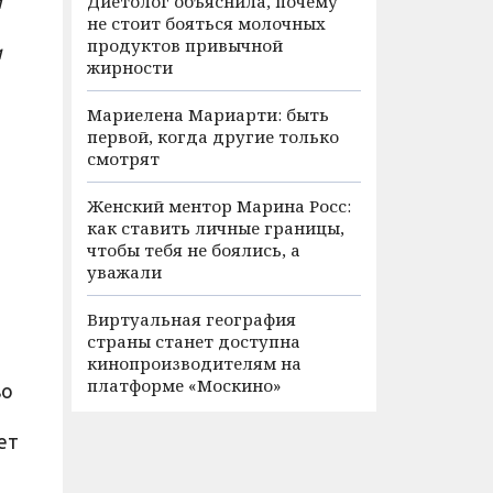
и
Диетолог объяснила, почему
не стоит бояться молочных
продуктов привычной
и
жирности
Мариелена Мариарти: быть
первой, когда другие только
смотрят
Женский ментор Марина Росс:
как ставить личные границы,
чтобы тебя не боялись, а
уважали
Виртуальная география
страны станет доступна
кинопроизводителям на
платформе «Москино»
во
ет