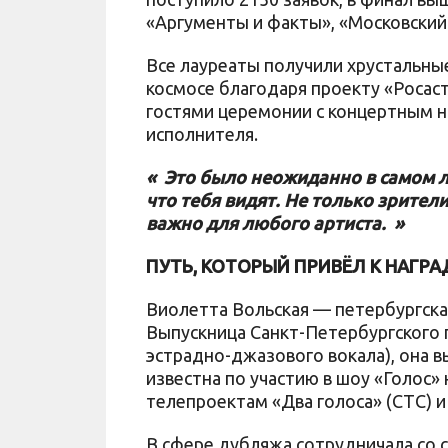
«Аргументы и факты», «Московский
Все лауреаты получили хрустальные
космосе благодаря проекту «Росас
гостями церемонии с концертным но
исполнителя.
« Это было неожиданно в самом 
что тебя видят. Не только зрител
важно для любого артиста. »
ПУТЬ, КОТОРЫЙ ПРИВЁЛ К НАГРА
Виолетта Вольская — петербургская
Выпускница Санкт-Петербургского 
эстрадно-джазового вокала), она в
известна по участию в шоу «Голос» 
телепроектам «Два голоса» (СТС) и
В сфере дубляжа сотрудничала со с