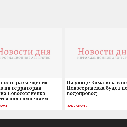
нность размещения
На улице Комарова в п
к на территории
Новосергиевка будет н
лка Новосергиевка
водопровод
ется под сомнением
ости
Все новости