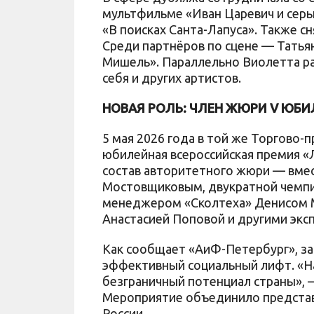
мультфильме «Иван Царевич и серы
«В поисках Санта-Лапуса». Также сн
Среди партнёров по сцене — Татьян
Мишель». Параллельно Виолетта р
себя и других артистов.
НОВАЯ РОЛЬ: ЧЛЕН ЖЮРИ V ЮБ
5 мая 2026 года в той же Торгово
юбилейная всероссийская премия «
состав авторитетного жюри — вмес
Мостовщиковым, двукратной чемпио
менеджером «Сколтеха» Денисом М
Анастасией Поповой и другими эксп
Как сообщает «АиФ-Петербург», за 
эффективный социальный лифт. «На
безграничный потенциал страны», 
Мероприятие объединило представи
России.