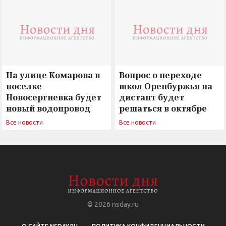
сомнением
На улице Комарова в
Вопрос о переходе
поселке
школ Оренбуржья на
Новосергиевка будет
дистант будет
новый водопровод
решаться в октябре
Все новости
Все новости
© 2026
nsday.ru