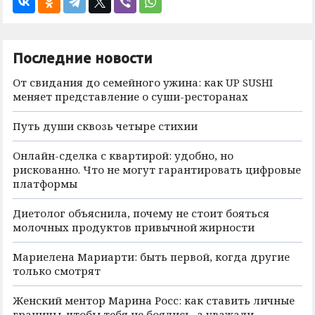
Последние новости
От свидания до семейного ужина: как UP SUSHI
меняет представление о суши-ресторанах
Путь души сквозь четыре стихии
Онлайн-сделка с квартирой: удобно, но
рискованно. Что не могут гарантировать цифровые
платформы
Диетолог объяснила, почему не стоит бояться
молочных продуктов привычной жирности
Мариелена Мариарти: быть первой, когда другие
только смотрят
Женский ментор Марина Росс: как ставить личные
границы, чтобы тебя не боялись, а уважали