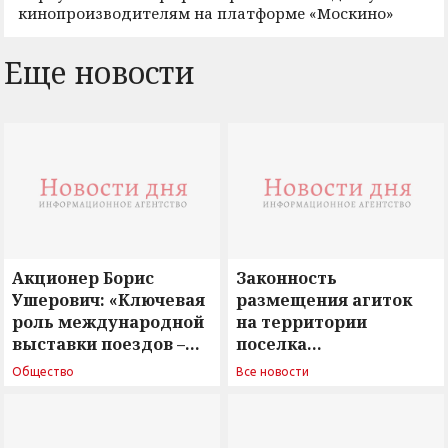
кинопроизводителям на платформе «Москино»
Еще новости
Акционер Борис
Законность
Ушерович: «Ключевая
размещения агиток
роль международной
на территории
выставки поездов –
поселка
поиск ответов на
Новосергиевка
Общество
Все новости
вызовы времени»
остается под
сомнением