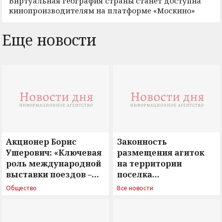
Виртуальная география страны станет доступна
кинопроизводителям на платформе «Москино»
Еще новости
Акционер Борис
Законность
Ушерович: «Ключевая
размещения агиток
роль международной
на территории
выставки поездов –
поселка
поиск ответов на
Новосергиевка
Общество
Все новости
вызовы времени»
остается под
сомнением