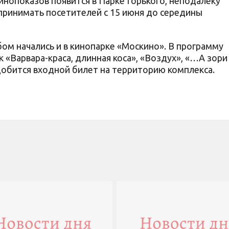
инопоказов появится в Парке Горького, неподалеку
 принимать посетителей с 15 июня до середины
м начались и в кинопарке «Москино». В программу
к «Варвара-краса, длинная коса», «Воздух», «…А зори
добится входной билет на территорию комплекса.