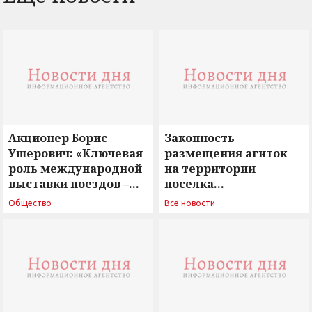
Акционер Борис
Законность
Ушерович: «Ключевая
размещения агиток
роль международной
на территории
выставки поездов –
поселка
поиск ответов на
Новосергиевка
Общество
Все новости
вызовы времени»
остается под
сомнением