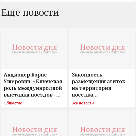
Еще новости
Акционер Борис
Законность
Ушерович: «Ключевая
размещения агиток
роль международной
на территории
выставки поездов –
поселка
поиск ответов на
Новосергиевка
Общество
Все новости
вызовы времени»
остается под
сомнением