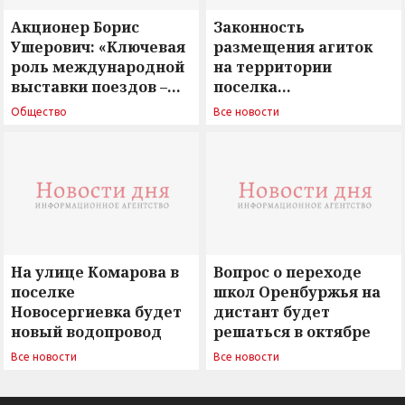
Акционер Борис
Законность
Ушерович: «Ключевая
размещения агиток
роль международной
на территории
выставки поездов –
поселка
поиск ответов на
Новосергиевка
Общество
Все новости
вызовы времени»
остается под
сомнением
На улице Комарова в
Вопрос о переходе
поселке
школ Оренбуржья на
Новосергиевка будет
дистант будет
новый водопровод
решаться в октябре
Все новости
Все новости