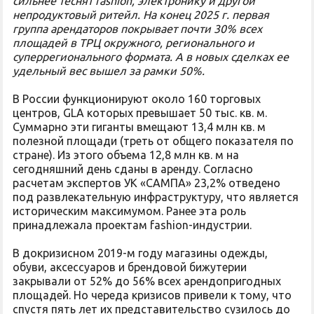
сильнее теснят fashion, электронику и другой
непродуктовый ритейл. На конец 2025 г. первая
группа арендаторов покрывает почти 30% всех
площадей в ТРЦ окружного, регионального и
суперрегионального формата. А в новых сделках ее
удельный вес вышел за рамки 50%.
В России функционируют около 160 торговых
центров, GLA которых превышает 50 тыс. кв. м.
Суммарно эти гиганты вмещают 13,4 млн кв. м
полезной площади (треть от общего показателя по
стране). Из этого объема 12,8 млн кв. м на
сегодняшний день сданы в аренду. Согласно
расчетам экспертов УК «САМПА» 23,2% отведено
под развлекательную инфраструктуру, что является
историческим максимумом. Ранее эта роль
принадлежала проектам fashion-индустрии.
В докризисном 2019-м году магазины одежды,
обуви, аксессуаров и брендовой бижутерии
закрывали от 52% до 56% всех арендопригодных
площадей. Но череда кризисов привели к тому, что
спустя пять лет их представительство сузилось до