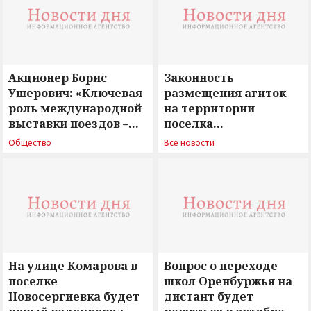
Акционер Борис
Законность
Ушерович: «Ключевая
размещения агиток
роль международной
на территории
выставки поездов –
поселка
поиск ответов на
Новосергиевка
Общество
Все новости
вызовы времени»
остается под
сомнением
На улице Комарова в
Вопрос о переходе
поселке
школ Оренбуржья на
Новосергиевка будет
дистант будет