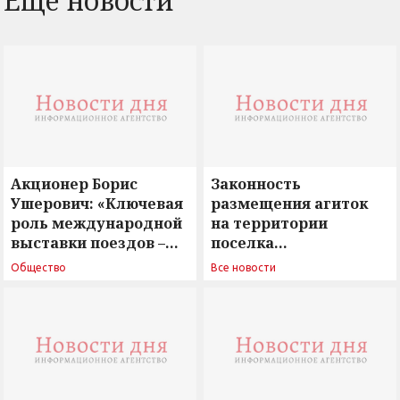
Еще новости
Акционер Борис
Законность
Ушерович: «Ключевая
размещения агиток
роль международной
на территории
выставки поездов –
поселка
поиск ответов на
Новосергиевка
Общество
Все новости
вызовы времени»
остается под
сомнением