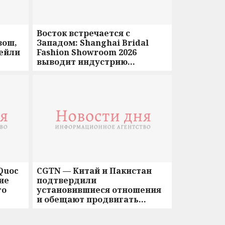
Восток встречается с
вош,
Западом: Shanghai Bridal
ейли
Fashion Showroom 2026
выводит индустрию
свадебной моды на новый
уровень
 Quoc
CGTN — Китай и Пакистан
ие
подтвердили
го
установившиеся отношения
и обещают продвигать
многополярный мир