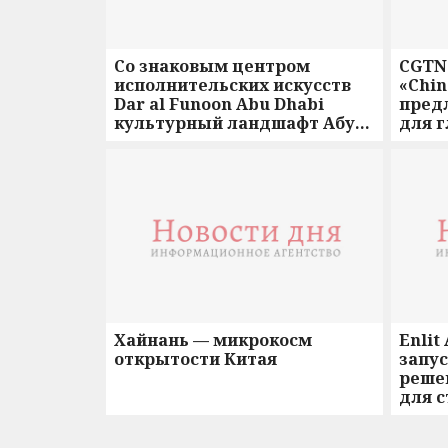
Со знаковым центром
CGTN
исполнительских искусств
«Chin
Dar al Funoon Abu Dhabi
пред
культурный ландшафт Абу-
для г
Даби выходит на новый
уровень
Хайнань — микрокосм
Enlit
открытости Китая
запу
реше
для с
Саха