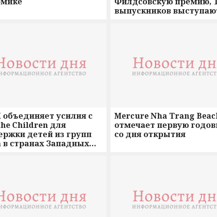
омике
Филдсовскую премию, 1
выпускников выступаю
ICM 2026
 объединяет усилия с
Mercure Nha Trang Beac
the Children для
отмечает первую годо
ержки детей из групп
со дня открытия
 в странах Западных
ан