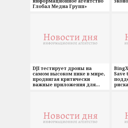
информационное агентство
экон
Глобал Медиа Групп»
DJI тестирует дроны на
BingX
самом высоком пике в мире,
Save 
продвигая критически
подд
важные приложения для
риска
высотной доставки,
Балк
картографирования и
исследований климата