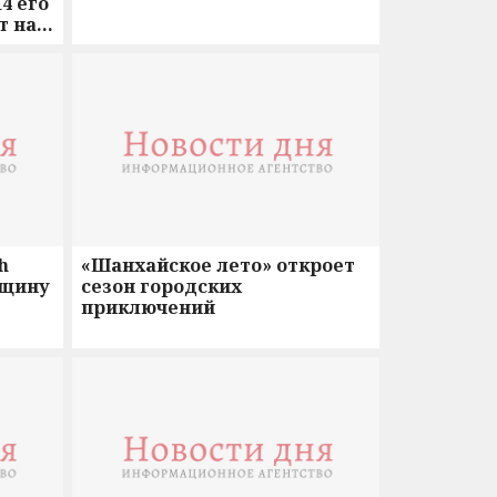
4 его
т на
h
«Шанхайское лето» откроет
вщину
сезон городских
приключений