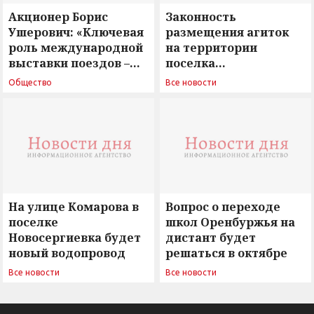
Акционер Борис
Законность
Ушерович: «Ключевая
размещения агиток
роль международной
на территории
выставки поездов –
поселка
поиск ответов на
Новосергиевка
Общество
Все новости
вызовы времени»
остается под
сомнением
На улице Комарова в
Вопрос о переходе
поселке
школ Оренбуржья на
Новосергиевка будет
дистант будет
новый водопровод
решаться в октябре
Все новости
Все новости