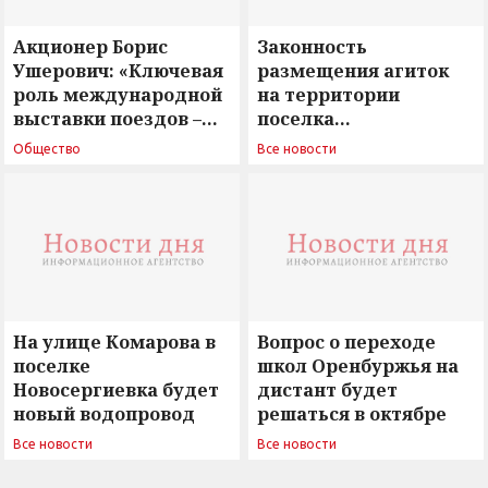
Акционер Борис
Законность
Ушерович: «Ключевая
размещения агиток
роль международной
на территории
выставки поездов –
поселка
поиск ответов на
Новосергиевка
Общество
Все новости
вызовы времени»
остается под
сомнением
На улице Комарова в
Вопрос о переходе
поселке
школ Оренбуржья на
Новосергиевка будет
дистант будет
новый водопровод
решаться в октябре
Все новости
Все новости