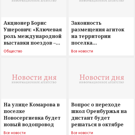
Акционер Борис
Законность
Ушерович: «Ключевая
размещения агиток
роль международной
на территории
выставки поездов –
поселка
поиск ответов на
Новосергиевка
Общество
Все новости
вызовы времени»
остается под
сомнением
На улице Комарова в
Вопрос о переходе
поселке
школ Оренбуржья на
Новосергиевка будет
дистант будет
новый водопровод
решаться в октябре
Все новости
Все новости