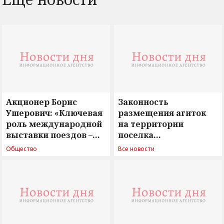
Акционер Борис
Законность
Ушерович: «Ключевая
размещения агиток
роль международной
на территории
выставки поездов –
поселка
поиск ответов на
Новосергиевка
Общество
Все новости
вызовы времени»
остается под
сомнением