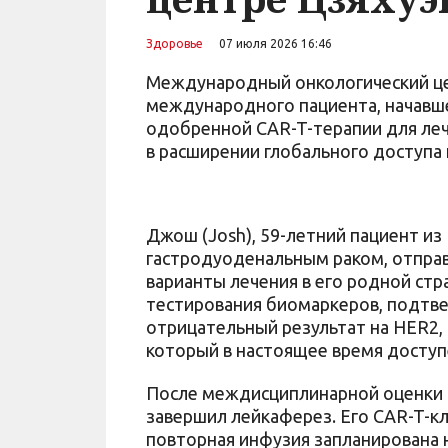
Здоровье
07 июля 2026 16:46
Международный онкологический цен
международного пациента, начавшег
одобренной CAR-T-терапии для леч
в расширении глобального доступа
Джош (Josh), 59-летний пациент и
гастродуоденальным раком, отправ
варианты лечения в его родной стр
тестирования биомаркеров, подтве
отрицательный результат на HER2, 
который в настоящее время доступе
После междисциплинарной оценки 
завершил лейкаферез. Его CAR-T-кл
повторная инфузия запланирована 