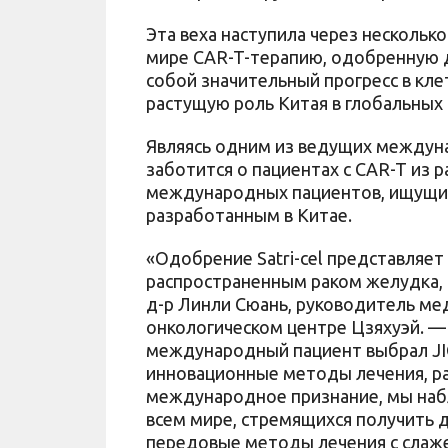
Эта веха наступила через несколько 
мире CAR-T-терапию, одобренную д
собой значительный прогресс в кл
растущую роль Китая в глобальных 
Являясь одним из ведущих междуна
заботится о пациентах с CAR-T из 
международных пациентов, ищущих
разработанным в Китае.
«Одобрение Satri-cel представляет
распространенным раком желудка, н
д-р Линли Сюань, руководитель м
онкологическом центре Цзяхуэй. — 
международный пациент выбрал JIC
инновационные методы лечения, р
международное признание, мы наб
всем мире, стремящихся получить д
передовые методы лечения с сла