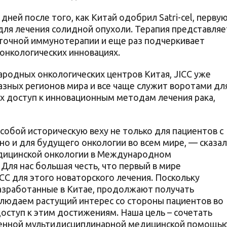
дней после того, как Китай одобрил Satri-cel, первую
ля лечения солидной опухоли. Терапия представляе
еточной иммунотерапии и еще раз подчеркивает
онкологических инновациях.
родных онкологических центров Китая, JICC уже
разных регионов мира и все чаще служит воротами дл
 доступ к инновационным методам лечения рака,
 собой историческую веху не только для пациентов с
о и для будущего онкологии во всем мире, — сказал
едицинской онкологии в Международном
Для нас большая честь, что первый в мире
C для этого новаторского лечения. Поскольку
азработанные в Китае, продолжают получать
людаем растущий интерес со стороны пациентов во
оступ к этим достижениям. Наша цель – сочетать
женной мультидисциплинарной медицинской помощь