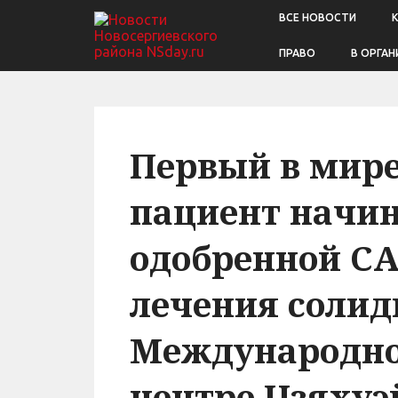
ВСЕ НОВОСТИ
ПРАВО
В ОРГАН
Первый в мир
пациент начин
одобренной CA
лечения солид
Международно
центре Цзяхуэ