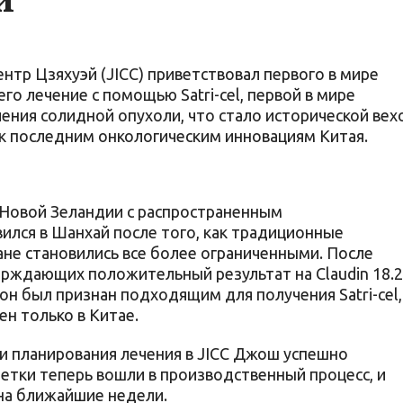
тр Цзяхуэй (JICC) приветствовал первого в мире
о лечение с помощью Satri-cel, первой в мире
ения солидной опухоли, что стало исторической вех
 к последним онкологическим инновациям Китая.
з Новой Зеландии с распространенным
ился в Шанхай после того, как традиционные
ане становились все более ограниченными. После
рждающих положительный результат на Claudin 18.2
он был признан подходящим для получения Satri-cel,
н только в Китае.
и планирования лечения в JICC Джош успешно
етки теперь вошли в производственный процесс, и
на ближайшие недели.