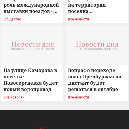
роль международной
на территории
выставки поездов –
поселка
поиск ответов на
Новосергиевка
Общество
Все новости
вызовы времени»
остается под
сомнением
На улице Комарова в
Вопрос о переходе
поселке
школ Оренбуржья на
Новосергиевка будет
дистант будет
новый водопровод
решаться в октябре
Все новости
Все новости