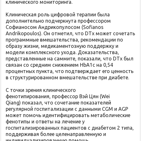
клинического мониторинга.
Клиническая роль цифровой терапии была
дополнительно подчеркнута профессором
Софианосом Андрикопулосом (Sofianos
Andrikopoulos). Он отметил, что DTx может сочетать
программные вмешательства, рекомендации по
образу жизни, медикаментозную поддержку и
модели комплексного ухода. Доказательства,
представленные на саммите, показали, что DTx был
связан со средним снижением HbA1c на 0,54
процентных пункта, что подтверждает его ценность
в структурированном вмешательстве при диабете.
С точки зрения клинического
фенотипирования, профессор Вэй Цян (Wei
Qiang) показал, что сочетание показателей
регулярной госпитализации с данными CGM и AGP
может помочь идентифицировать метаболические
фенотипы и ответы на лечение у
госпитализированных пациентов с диабетом 2 типа,
поддерживая более целенаправленную и
индивидуализированную помощь.