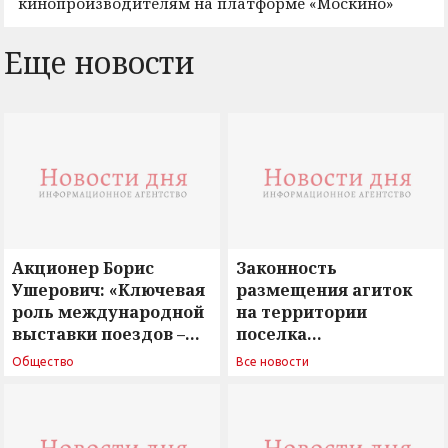
кинопроизводителям на платформе «Москино»
Еще новости
Акционер Борис
Законность
Ушерович: «Ключевая
размещения агиток
роль международной
на территории
выставки поездов –
поселка
поиск ответов на
Новосергиевка
Общество
Все новости
вызовы времени»
остается под
сомнением