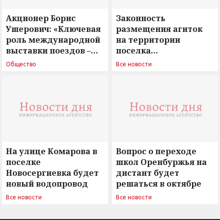
Акционер Борис
Законность
Ушерович: «Ключевая
размещения агиток
роль международной
на территории
выставки поездов –
поселка
поиск ответов на
Новосергиевка
Общество
Все новости
вызовы времени»
остается под
сомнением
На улице Комарова в
Вопрос о переходе
поселке
школ Оренбуржья на
Новосергиевка будет
дистант будет
новый водопровод
решаться в октябре
Все новости
Все новости