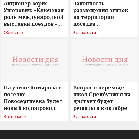
Акционер Борис
Законность
Ушерович: «Ключевая
размещения агиток
роль международной
на территории
выставки поездов –
поселка
поиск ответов на
Новосергиевка
Общество
Все новости
вызовы времени»
остается под
сомнением
На улице Комарова в
Вопрос о переходе
поселке
школ Оренбуржья на
Новосергиевка будет
дистант будет
новый водопровод
решаться в октябре
Все новости
Все новости