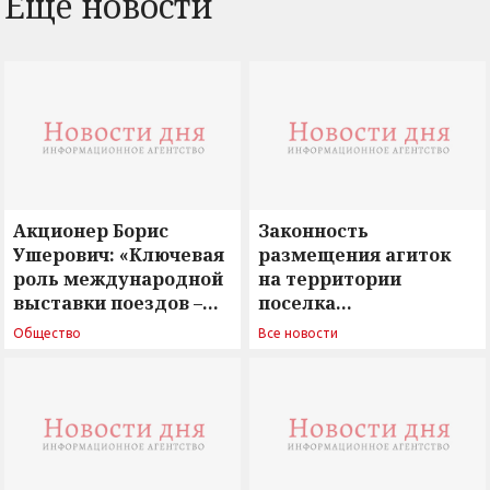
Еще новости
Акционер Борис
Законность
Ушерович: «Ключевая
размещения агиток
роль международной
на территории
выставки поездов –
поселка
поиск ответов на
Новосергиевка
Общество
Все новости
вызовы времени»
остается под
сомнением