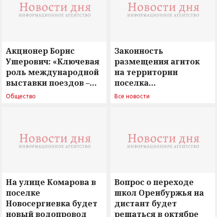
Акционер Борис
Законность
Ушерович: «Ключевая
размещения агиток
роль международной
на территории
выставки поездов –
поселка
поиск ответов на
Новосергиевка
Общество
Все новости
вызовы времени»
остается под
сомнением
На улице Комарова в
Вопрос о переходе
поселке
школ Оренбуржья на
Новосергиевка будет
дистант будет
новый водопровод
решаться в октябре