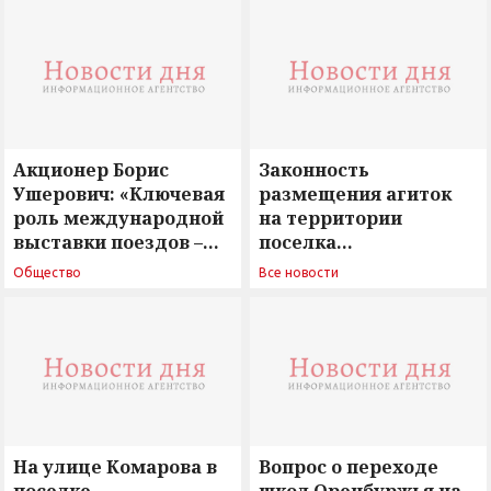
Акционер Борис
Законность
Ушерович: «Ключевая
размещения агиток
роль международной
на территории
выставки поездов –
поселка
поиск ответов на
Новосергиевка
Общество
Все новости
вызовы времени»
остается под
сомнением
На улице Комарова в
Вопрос о переходе