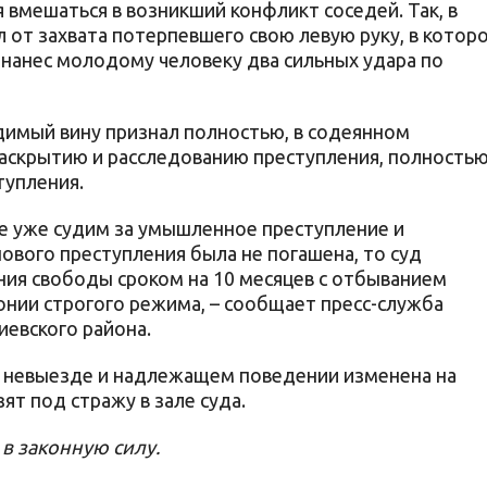
вмешаться в возникший конфликт соседей. Так, в
 от захвата потерпевшего свою левую руку, в котор
 нанес молодому человеку два сильных удара по
димый вину признал полностью, в содеянном
 раскрытию и расследованию преступления, полность
тупления.
е уже судим за умышленное преступление и
ового преступления была не погашена, то суд
ния свободы сроком на 10 месяцев с отбыванием
онии строгого режима, – сообщает пресс-служба
иевского района.
о невыезде и надлежащем поведении изменена на
ят под стражу в зале суда.
в законную силу.