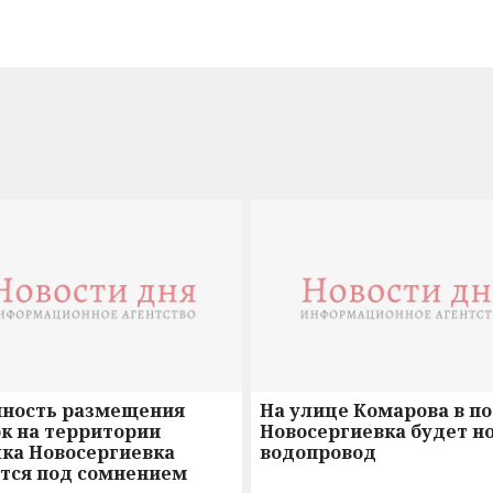
нность размещения
На улице Комарова в п
к на территории
Новосергиевка будет н
лка Новосергиевка
водопровод
ется под сомнением