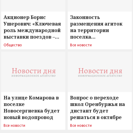
Акционер Борис
Законность
Ушерович: «Ключевая
размещения агиток
роль международной
на территории
выставки поездов –
поселка
поиск ответов на
Новосергиевка
Общество
Все новости
вызовы времени»
остается под
сомнением
На улице Комарова в
Вопрос о переходе
поселке
школ Оренбуржья на
Новосергиевка будет
дистант будет
новый водопровод
решаться в октябре
Все новости
Все новости