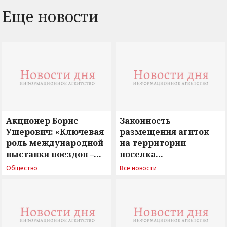
Еще новости
Акционер Борис
Законность
Ушерович: «Ключевая
размещения агиток
роль международной
на территории
выставки поездов –
поселка
поиск ответов на
Новосергиевка
Общество
Все новости
вызовы времени»
остается под
сомнением