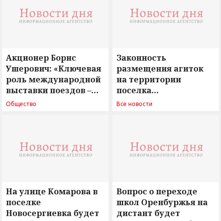
Акционер Борис
Законность
Ушерович: «Ключевая
размещения агиток
роль международной
на территории
выставки поездов –
поселка
поиск ответов на
Новосергиевка
Общество
Все новости
вызовы времени»
остается под
сомнением
На улице Комарова в
Вопрос о переходе
поселке
школ Оренбуржья на
Новосергиевка будет
дистант будет