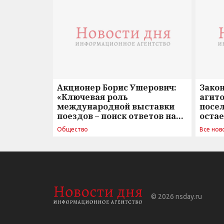
Акционер Борис Ушерович:
Зако
«Ключевая роль
агито
международной выставки
посе
поездов – поиск ответов на
оста
вызовы времени»
Общество
Все нов
© 2026
nsday.ru