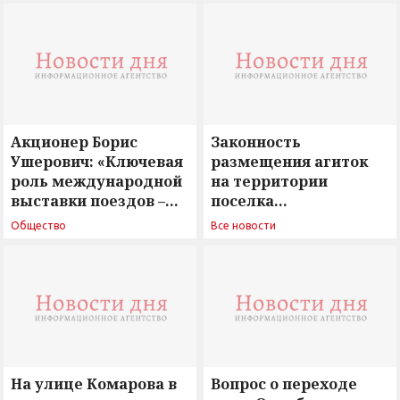
Акционер Борис
Законность
Ушерович: «Ключевая
размещения агиток
роль международной
на территории
выставки поездов –
поселка
поиск ответов на
Новосергиевка
Общество
Все новости
вызовы времени»
остается под
сомнением
На улице Комарова в
Вопрос о переходе