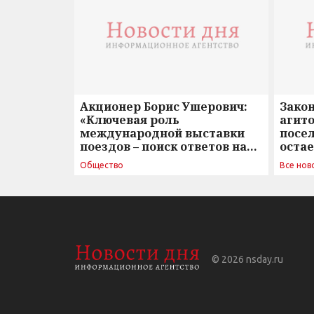
Акционер Борис Ушерович:
Зако
«Ключевая роль
агито
международной выставки
посе
поездов – поиск ответов на
оста
вызовы времени»
Общество
Все нов
© 2026
nsday.ru