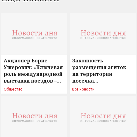
Акционер Борис
Законность
Ушерович: «Ключевая
размещения агиток
роль международной
на территории
выставки поездов –
поселка
поиск ответов на
Новосергиевка
Общество
Все новости
вызовы времени»
остается под
сомнением