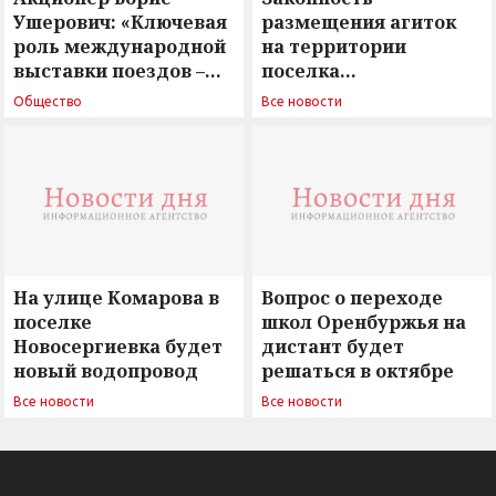
Ушерович: «Ключевая
размещения агиток
роль международной
на территории
выставки поездов –
поселка
поиск ответов на
Новосергиевка
Общество
Все новости
вызовы времени»
остается под
сомнением
На улице Комарова в
Вопрос о переходе
поселке
школ Оренбуржья на
Новосергиевка будет
дистант будет
новый водопровод
решаться в октябре
Все новости
Все новости