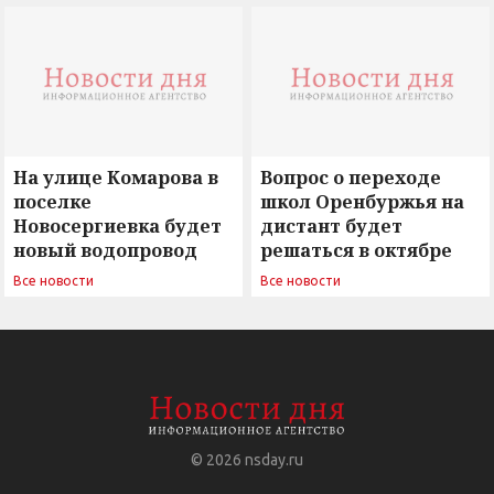
вызовы времени»
остается под
сомнением
На улице Комарова в
Вопрос о переходе
поселке
школ Оренбуржья на
Новосергиевка будет
дистант будет
новый водопровод
решаться в октябре
Все новости
Все новости
© 2026
nsday.ru