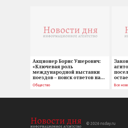
Акционер Борис Ушерович:
Зако
«Ключевая роль
агито
международной выставки
посе
поездов – поиск ответов на
оста
вызовы времени»
Общество
Все нов
© 2026
nsday.ru