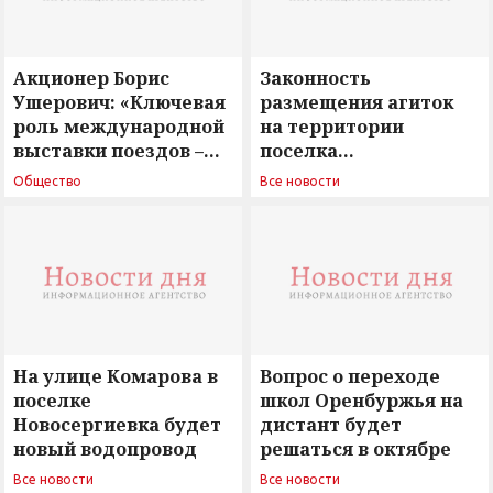
Акционер Борис
Законность
Ушерович: «Ключевая
размещения агиток
роль международной
на территории
выставки поездов –
поселка
поиск ответов на
Новосергиевка
Общество
Все новости
вызовы времени»
остается под
сомнением
На улице Комарова в
Вопрос о переходе
поселке
школ Оренбуржья на
Новосергиевка будет
дистант будет
новый водопровод
решаться в октябре
Все новости
Все новости