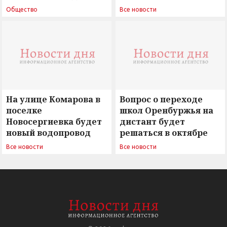
поиск ответов на
Новосергиевка
Общество
Все новости
вызовы времени»
остается под
сомнением
На улице Комарова в
Вопрос о переходе
поселке
школ Оренбуржья на
Новосергиевка будет
дистант будет
новый водопровод
решаться в октябре
Все новости
Все новости