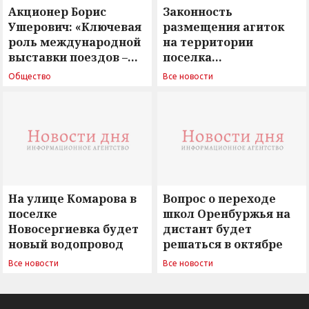
Акционер Борис
Законность
Ушерович: «Ключевая
размещения агиток
роль международной
на территории
выставки поездов –
поселка
поиск ответов на
Новосергиевка
Общество
Все новости
вызовы времени»
остается под
сомнением
На улице Комарова в
Вопрос о переходе
поселке
школ Оренбуржья на
Новосергиевка будет
дистант будет
новый водопровод
решаться в октябре
Все новости
Все новости