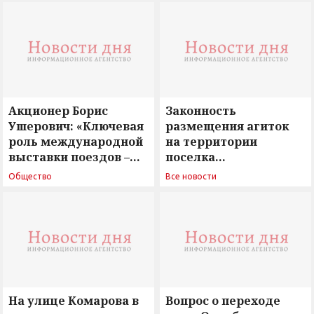
Акционер Борис
Законность
Ушерович: «Ключевая
размещения агиток
роль международной
на территории
выставки поездов –
поселка
поиск ответов на
Новосергиевка
Общество
Все новости
вызовы времени»
остается под
сомнением
На улице Комарова в
Вопрос о переходе