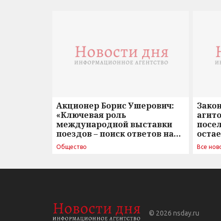
Акционер Борис Ушерович:
Зако
«Ключевая роль
агито
международной выставки
посе
поездов – поиск ответов на
оста
вызовы времени»
Общество
Все нов
© 2026
nsday.ru