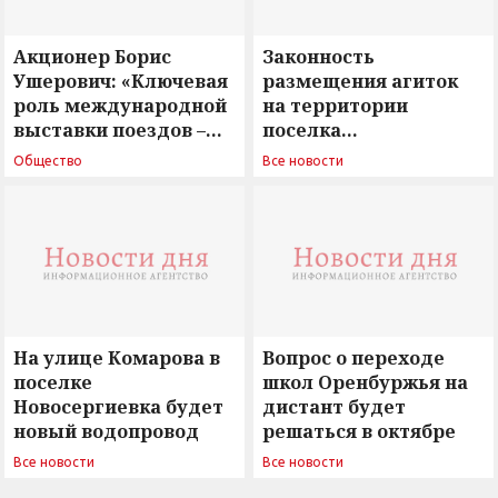
Акционер Борис
Законность
Ушерович: «Ключевая
размещения агиток
роль международной
на территории
выставки поездов –
поселка
поиск ответов на
Новосергиевка
Общество
Все новости
вызовы времени»
остается под
сомнением
На улице Комарова в
Вопрос о переходе
поселке
школ Оренбуржья на
Новосергиевка будет
дистант будет
новый водопровод
решаться в октябре
Все новости
Все новости