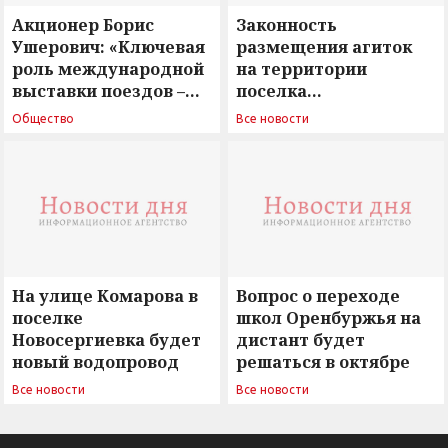
Акционер Борис
Законность
Ушерович: «Ключевая
размещения агиток
роль международной
на территории
выставки поездов –
поселка
поиск ответов на
Новосергиевка
Общество
Все новости
вызовы времени»
остается под
сомнением
На улице Комарова в
Вопрос о переходе
поселке
школ Оренбуржья на
Новосергиевка будет
дистант будет
новый водопровод
решаться в октябре
Все новости
Все новости