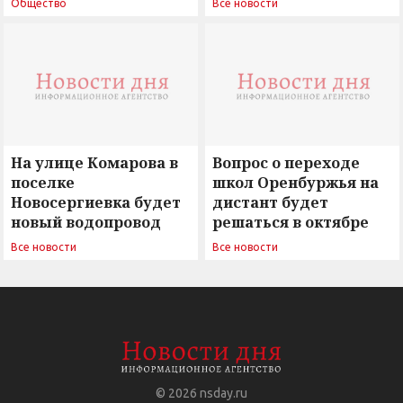
Общество
Все новости
вызовы времени»
остается под
сомнением
На улице Комарова в
Вопрос о переходе
поселке
школ Оренбуржья на
Новосергиевка будет
дистант будет
новый водопровод
решаться в октябре
Все новости
Все новости
© 2026
nsday.ru