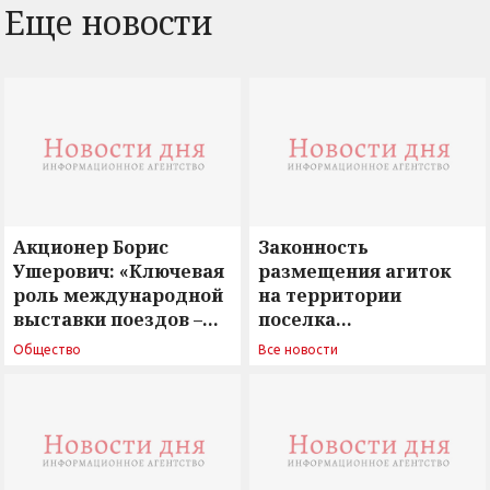
Еще новости
Акционер Борис
Законность
Ушерович: «Ключевая
размещения агиток
роль международной
на территории
выставки поездов –
поселка
поиск ответов на
Новосергиевка
Общество
Все новости
вызовы времени»
остается под
сомнением