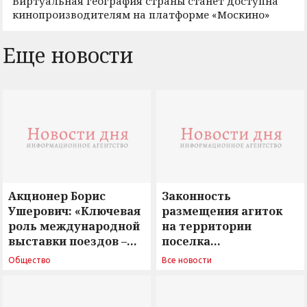
Виртуальная география страны станет доступна
кинопроизводителям на платформе «Москино»
Еще новости
Акционер Борис
Законность
Ушерович: «Ключевая
размещения агиток
роль международной
на территории
выставки поездов –
поселка
поиск ответов на
Новосергиевка
Общество
Все новости
вызовы времени»
остается под
сомнением