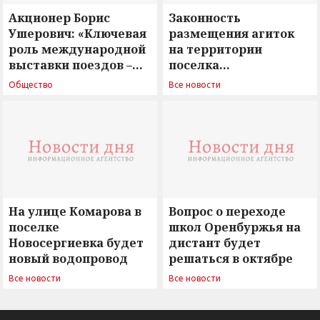
Акционер Борис
Законность
Ушерович: «Ключевая
размещения агиток
роль международной
на территории
выставки поездов –
поселка
поиск ответов на
Новосергиевка
Общество
Все новости
вызовы времени»
остается под
сомнением
На улице Комарова в
Вопрос о переходе
поселке
школ Оренбуржья на
Новосергиевка будет
дистант будет
новый водопровод
решаться в октябре
Все новости
Все новости