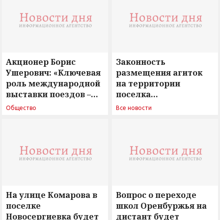
Акционер Борис
Законность
Ушерович: «Ключевая
размещения агиток
роль международной
на территории
выставки поездов –
поселка
поиск ответов на
Новосергиевка
Общество
Все новости
вызовы времени»
остается под
сомнением
На улице Комарова в
Вопрос о переходе
поселке
школ Оренбуржья на
Новосергиевка будет
дистант будет