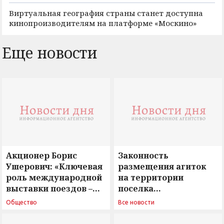
Виртуальная география страны станет доступна
кинопроизводителям на платформе «Москино»
Еще новости
Акционер Борис
Законность
Ушерович: «Ключевая
размещения агиток
роль международной
на территории
выставки поездов –
поселка
поиск ответов на
Новосергиевка
Общество
Все новости
вызовы времени»
остается под
сомнением