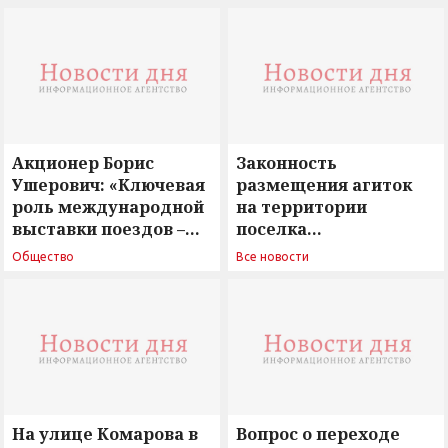
Акционер Борис
Законность
Ушерович: «Ключевая
размещения агиток
роль международной
на территории
выставки поездов –
поселка
поиск ответов на
Новосергиевка
Общество
Все новости
вызовы времени»
остается под
сомнением
На улице Комарова в
Вопрос о переходе